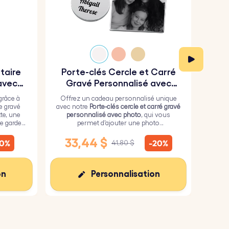
itaire
Porte-clés Cercle et Carré
Por
avec
Gravé Personnalisé avec
Photo
grâce à
Offrez un cadeau personnalisé unique
Fai
re gravé
avec notre
Porte-clés cercle et carré gravé
n
te, une
personnalisé avec photo
, qui vous
p
e garder
permet d'ajouter une photo
 vous.
personnalisée sur le carré et un texte de
pers
votre choix sur le cercle.
des d
33,44 $
2
10%
-20%
41,80 $
peti
sens 
on
Personnalisation