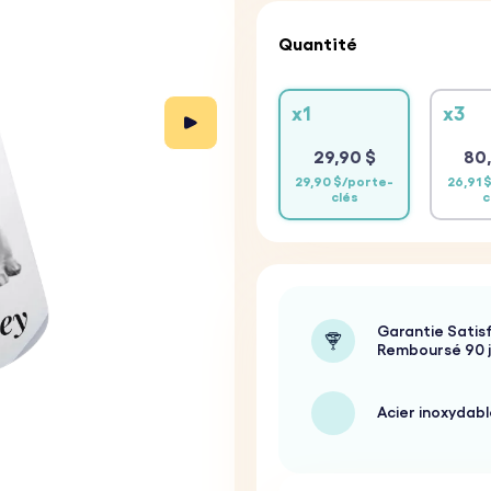
Quantité
x1
x3
29,90 $
80,
29,90 $/porte-
26,91 
clés
c
Garantie Satisf
Remboursé 90 
Acier inoxydabl