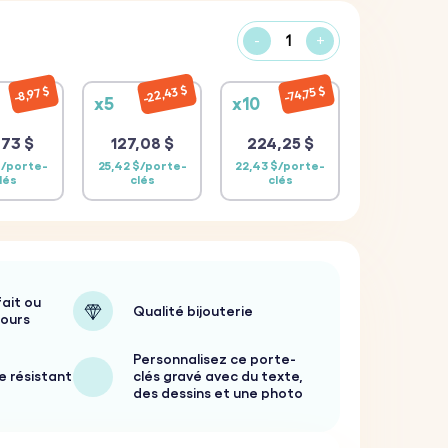
-
+
22,43 $
74,75 $
8,97 $
x5
x10
73 $
127,08 $
224,25 $
$/porte-
25,42 $/porte-
22,43 $/porte-
lés
clés
clés
ait ou
Qualité bijouterie
jours
Personnalisez ce porte-
e résistant
clés gravé avec du texte,
des dessins et une photo