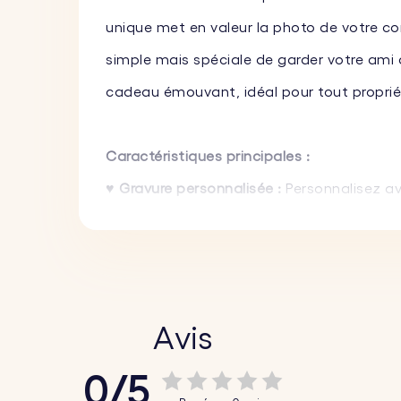
unique met en valeur la photo de votre c
simple mais spéciale de garder votre ami 
cadeau émouvant, idéal pour tout propriéta
Caractéristiques principales :
♥ Gravure personnalisée :
Personnalisez av
message ou une date spéciale au dos. Cho
unique.
♥ Matériaux de haute qualité :
Fabriqué en 
quotidienne.
Avis
♥ Design élégant :
Son design épuré et mod
0/5