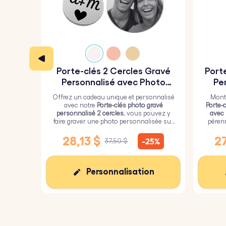
Couleur :
argent, or, or rose.
Porte-clés 2 Cercles Gravé
Port
Personnalisé avec Photo
Pe
Gravée
Offrez un cadeau unique et personnalisé
Montr
avec notre
Porte-clés photo gravé
Porte-
personnalisé 2 cercles
, vous pouvez y
avec
faire graver une photo personnalisée sur
péren
le plus grand cercle et un texte sur le plus
une c
petit.
28,13 $
27
-25%
37,50 $
Personnalisation