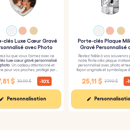
e-clés Luxe Cœur Gravé
Porte-clés Plaque Mil
rsonnalisé avec Photo
Gravé Personnalisé 
Photo et Texte
ez-lui que vous l’aimez avec ce
Restez fidèle à vos souvenirs 
clés luxe cœur gravé personnalisé
notre Porte-clés plaque militai
 photo
. Un cadeau attentionné et
personnalisé avec photo et tex
ne pour vos proches, protégé par
façon originale et symbolique d
ouche de verre époxy résistant.
vos proches toujours près de
,81 $
25,11 $
-10%
-
30,90 $
27,90 $
Personnalisation
Personnalisati