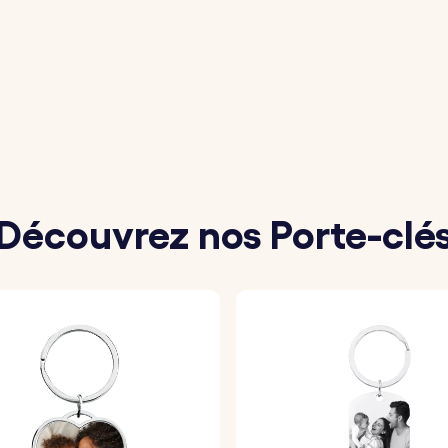
téléchargez la photo de votre chien ou de votre chat que 
z le nom de votre chien ou chat à graver sur l'avant.
personnel ou un court message à graver au dos du porte-c
tionnez votre police préférée et l'un de nos émojis amus
Découvrez nos Porte-clé
orte-clés sera soigneusement gravé conformément à vos in