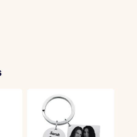
vous préférez, elle sera ensuite gravée sur
lés.
ants.
s
structions, pour vous offrir une finition