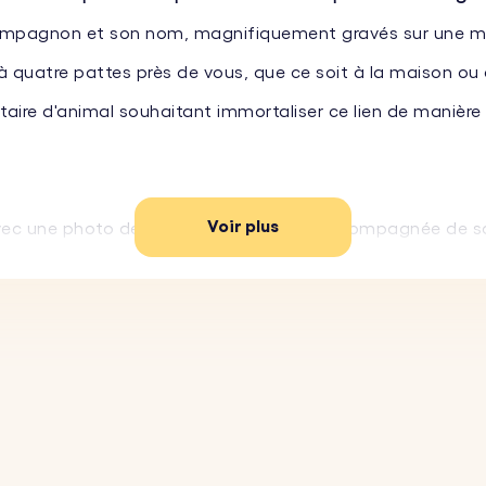
ompagnon et son nom, magnifiquement gravés sur une méd
à quatre pattes près de vous, que ce soit à la maison ou
ire d'animal souhaitant immortaliser ce lien de manière u
Voir plus
ec une photo de votre chien ou chat accompagnée de son
isissez parmi une variété de polices et ajoutez un emoj
acier inoxydable robuste, ce porte-clés photo est conçu po
erne confère à ce porte-clés une élégance indéniable, u