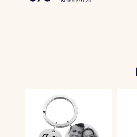
Basé sur 0 avis
Mode d’emploi :
1. Téléchargez votre photo :
Choisissez et 
le recto du porte-clés.
2. Indiquez le nom de votre animal :
Ajoute
3. Ajoutez un message :
Insérez un texte 
4. Choisissez la police et les émojis :
Sélec
5. Gravure d’une grande précision :
Votre p
de grande qualité.
Spécifications :
Dimensions :
50 mm x 28 mm
Dimensions de l'anneau :
25 mm x 25 mm
Matériau :
Acier inoxydable poli