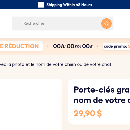
Shipping Within 48 Hours
Carefully Handmade Keyrings
Customer reviews:
4.5/5
Free Shipping from 59 $
DE RÉDUCTION
0
0
h:
0
0
m:
0
0
s
code promo:
vec la photo et le nom de votre chien ou de votre chat
Porte-clés gra
nom de votre 
29,90 $