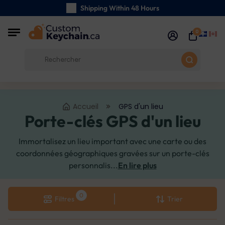
Shipping Within 48 Hours
Carefully Handmade Keyrings
0
Customer reviews:
0/5
Free Shipping from 59 $
Accueil
GPS d'un lieu
Porte-clés GPS d'un lieu
Immortalisez un lieu important avec une carte ou des
coordonnées géographiques gravées sur un porte-clés
personnalis...
En lire plus
Filtres
Trier