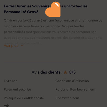
Faites Durer les Souvenirs : Offrez un Porte-clés
Personnalisé Gravé
Offrir un porte-clés gravé est une façon unique et attentionnée de
montrer que vous tenez à la personne. Nos
porte-clés
personnalisés
sont spéciaux car vous pouvez les personnaliser
avec des photos, des messages gravés, des calendriers, des noms
gravés et d'autres motifs.
Voir plus
Explorez notre large éventail de catégories : Porte-clés photo
personnalisés, Porte-clés texte gravé, Porte-clés pour papa et
maman, Porte-clés famille, Porte-clés couple, Porte-clés en forme
de cœur, et bien plus encore.
Avis des clients:
0/5
Livraison
Conditions d'utilisation
Qu'est-ce qui nous Différencie ?
Paiement sécurisé
Retour et Remboursement
♡
Aperçu en direct
: Notre fonction de prévisualisation en direct
vous permet de voir exactement à quoi ressemblera votre porte-
Politique de Confidentialité
Contactez-nous
clés avant de passer votre commande. Vous êtes ainsi assuré