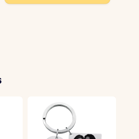
un cadeau durable.
és et les breloques.
z ajouter.
nformément à vos souhaits.
s