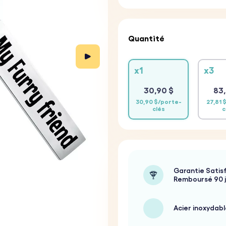
Quantité
x1
x3
30,90 $
83,
30,90 $/porte-
27,81 
clés
c
Garantie Satisf
Remboursé 90 
Acier inoxydabl