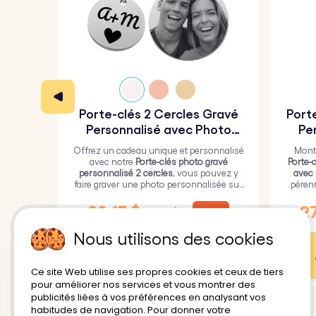
Porte-clés 2 Cercles Gravé
Port
Personnalisé avec Photo
Pe
Gravée
Offrez un cadeau unique et personnalisé
Montr
avec notre
Porte-clés photo gravé
Porte-
personnalisé 2 cercles
, vous pouvez y
avec
faire graver une photo personnalisée sur
péren
le plus grand cercle et un texte sur le plus
une c
petit.
28,13 $
27
-25%
37,50 $
Nous utilisons des cookies
Personnalisation
Ce site Web utilise ses propres cookies et ceux de tiers
pour améliorer nos services et vous montrer des
publicités liées à vos préférences en analysant vos
habitudes de navigation. Pour donner votre