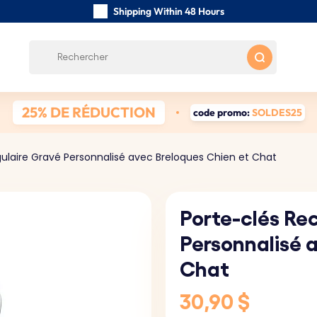
Shipping Within 48 Hours
Carefully Handmade Keyrings
Customer reviews:
0/5
Free Shipping from 59 $
25% DE RÉDUCTION
code promo:
SOLDES25
ulaire Gravé Personnalisé avec Breloques Chien et Chat
Porte-clés Re
Personnalisé 
Chat
30,90 $