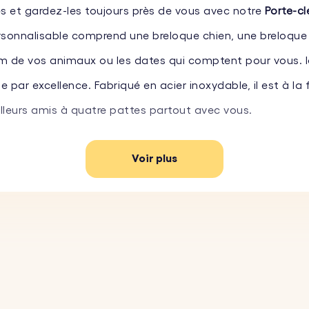
et gardez-les toujours près de vous avec notre
Porte-cl
ersonnalisable comprend une breloque chien, une breloque
m de vos animaux ou les dates qui comptent pour vous. Id
par excellence. Fabriqué en acier inoxydable, il est à la f
lleurs amis à quatre pattes partout avec vous.
Voir plus
isez la plaque en métal rectangulaire, la breloque chat et
 ou quelques mots. Choisissez parmi une large gamme de 
sonnalisez ce cadeau en y faisant graver au laser les n
utez des émojis trop mignons pour que chaque breloque s