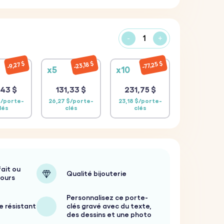
-
+
77,25 $
23,18 $
9,27 $
x5
x10
43 $
131,33 $
231,75 $
$/porte-
26,27 $/porte-
23,18 $/porte-
lés
clés
clés
ait ou
Qualité bijouterie
jours
Personnalisez ce porte-
e résistant
clés gravé avec du texte,
des dessins et une photo