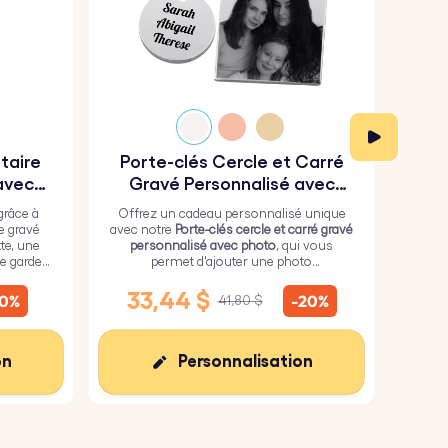
itaire
Porte-clés Cercle et Carré
Por
avec
Gravé Personnalisé avec
Photo
grâce à
Offrez un cadeau personnalisé unique
Fai
re gravé
avec notre
Porte-clés cercle et carré gravé
n
te, une
personnalisé avec photo
, qui vous
p
e garder
permet d'ajouter une photo
 vous.
personnalisée sur le carré et un texte de
pers
votre choix sur le cercle.
des d
33,44 $
2
10%
-20%
41,80 $
peti
sens 
on
Personnalisation