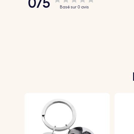
0/5
♥ Acier inoxydable durable :
Porte-clefs fa
Basé sur 0 avis
Mode d’emploi :
1. Tapez votre texte :
Ajoutez les noms ou l
2. Choisissez la police et les émojis :
Sélec
3. Gravure soignée :
Votre porte-clés et s
Spécifications :
Dimensions de l'animal :
30 mm x 15 mm
Dimensions du rectangle :
50 mm x 12 mm
Dimensions de l'anneau :
25 mm x 25 mm
Matériau :
Acier inoxydable poli
Couleur :
argent, or rose, or.