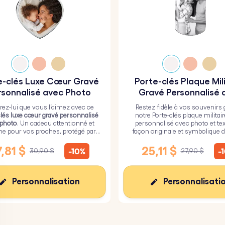
e-clés Luxe Cœur Gravé
Porte-clés Plaque Mil
rsonnalisé avec Photo
Gravé Personnalisé 
Photo et Texte
ez-lui que vous l’aimez avec ce
Restez fidèle à vos souvenirs 
clés luxe cœur gravé personnalisé
notre Porte-clés plaque militai
 photo
. Un cadeau attentionné et
personnalisé avec photo et tex
ne pour vos proches, protégé par
façon originale et symbolique d
ouche de verre époxy résistant.
vos proches toujours près de
,81 $
25,11 $
-10%
-
30,90 $
27,90 $
Personnalisation
Personnalisati