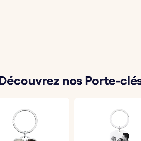
briqué en acier inoxydable de grande qualité, idéal pour 
e message que vous souhaitez voir gravés sur le porte-cl
tionnez votre police préférée et les émojis que vous voule
es breloques seront gravés avec une grande précision co
Découvrez nos Porte-clé