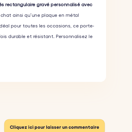
és rectangulaire gravé personnalisé avec
 chat ainsi qu’une plaque en métal
éal pour toutes les occasions, ce porte-
ois durable et résistant. Personnalisez le
 la breloque chien du porte-clés selon vos
polices de caractères pour créer un
oms d'un proche, de vos animaux de
oit encore plus originale.
Cliquez ici pour laisser un commentaire