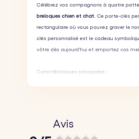
Célébrez vos compagnons à quatre pattes 
breloques chien et chat
. Ce porte-clés p
rectangulaire où vous pouvez graver le no
clés personnalisé est le cadeau symbolique 
vôtre dès aujourd'hui et emportez vos mei
Caractéristiques principales :
♥ Texte et police personnalisés :
Personnal
envies en gravant des noms, une citation
cadeau personnalisé vraiment unique.
♥ Ajoutez des noms et soyez créatifs :
Per
Avis
compagnie sur chacune des breloques. Ajo