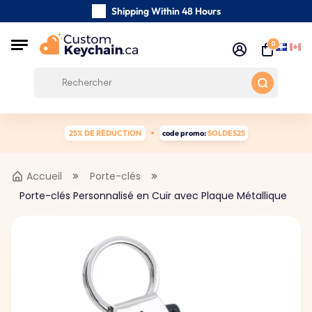
Shipping Within 48 Hours
Carefully Handmade Keyrings
0
Customer reviews:
0/5
Free Shipping from 59 $
25% DE RÉDUCTION
code promo:
SOLDES25
Accueil
Porte-clés
Porte-clés Personnalisé en Cuir avec Plaque Métallique