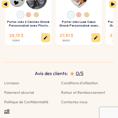
Mode d’emploi :
1. Tapez votre texte :
Ajoutez les mots que vous
souhaitez graver sur la plaque de métal.
Porte-clés 2 Cercles Gravé
Porte-clés Luxe Cœur
Porte-
Personnalisé avec Photo
Gravé Personnalisé avec
Gravé
Gravée
Photo
2. Choisissez la police et la couleur :
Sélectionnez votre
28,13 $
27,81 $
25,1
police préférée et la couleur de votre choix.
37,50 $
30,90 $
27,90
3. Gravure soignée :
Votre porte-clés sera gravé avec une
grande précision conformément à vos souhaits.
Spécifications :
Avis des clients:
0/5
Dimensions :
67 mm x 36 mm
Livraison
Conditions d'utilisation
Dimensions de l'anneau :
25 mm x 25 mm
Paiement sécurisé
Retour et Remboursement
Matériel:
Cuir véritable
Politique de Confidentialité
Contactez-nous
Couleur :
noir, bleu foncé.