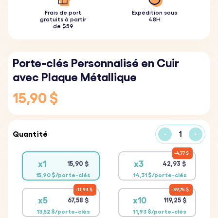
Frais de port
Expédition sous
gratuits à partir
48H
de $59
Porte-clés Personnalisé en Cuir
avec Plaque Métallique
15,90 $
Quantité
-
+
4,77 $
x1
x3
15,90 $
42,93 $
15,90 $/porte-clés
14,31 $/porte-clés
11,93 $
39,75 $
x5
x10
67,58 $
119,25 $
13,52 $/porte-clés
11,93 $/porte-clés