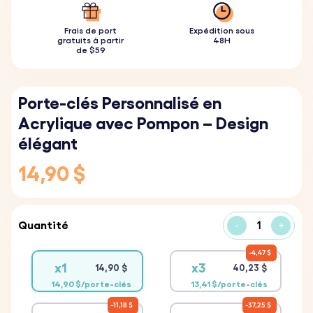
Frais de port
Expédition sous
gratuits à partir
48H
de $59
Porte-clés Personnalisé en
Acrylique avec Pompon – Design
élégant
14,90 $
Quantité
-
+
4,47 $
x1
x3
14,90 $
40,23 $
14,90 $/porte-clés
13,41 $/porte-clés
11,18 $
37,25 $