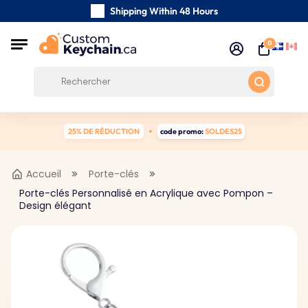
Shipping Within 48 Hours
Carefully Handmade Keyrings
0
Customer reviews:
0/5
Free Shipping from 59 $
25% DE RÉDUCTION
code promo:
SOLDES25
Accueil
Porte-clés
Porte-clés Personnalisé en Acrylique avec Pompon –
Design élégant