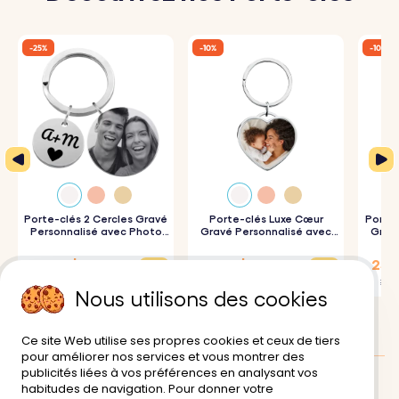
cachet à l’ensemble et ajoute une fine touche
-25%
-10%
-10%
d'élégance.
♥ Pompon chic :
Ce porte-clés est accompagné d'un
pompon très chic, disponible en plusieurs couleurs, qui
ajoute une touche tendance à votre trousseau de clés.
♥ Matière acrylique durable :
Fabriqué en acrylique de
grande qualité, ce porte-clés est à la fois léger et
robuste, parfait pour une utilisation au quotidien.
Porte-clés 2 Cercles Gravé
Porte-clés Luxe Cœur
Porte-
Personnalisé avec Photo
Gravé Personnalisé avec
Gravé
Gravée
Photo
28,13 $
27,81 $
25,1
Mode d’emploi :
37,50 $
30,90 $
27,90
Nous utilisons des cookies
1. Tapez votre texte :
Ajoutez un nom, un texte ou un
court message qui sera gravé au laser sur votre porte-
Ce site Web utilise ses propres cookies et ceux de tiers
pour améliorer nos services et vous montrer des
clés en acrylique.
publicités liées à vos préférences en analysant vos
2. Choisissez la police et la couleur du pompon :
habitudes de navigation. Pour donner votre
Avis des clients:
0/5