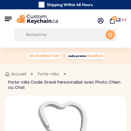
Shipping Within 48 Hours
Carefully Handmade Keyrings
0
Customer reviews:
4.5/5
Free Shipping from 59 $
25% DE RÉDUCTION
code promo:
SOLDES25
Accueil
Porte-clés
Porte-clés Ovale Gravé Personnalisé avec Photo Chien
ou Chat