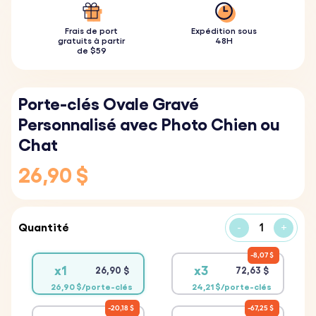
Frais de port
Expédition sous
gratuits à partir
48H
de $59
Porte-clés Ovale Gravé
Personnalisé avec Photo Chien ou
Chat
26,90 $
Quantité
-
+
8,07 $
x1
x3
26,90 $
72,63 $
26,90 $/porte-clés
24,21 $/porte-clés
20,18 $
67,25 $