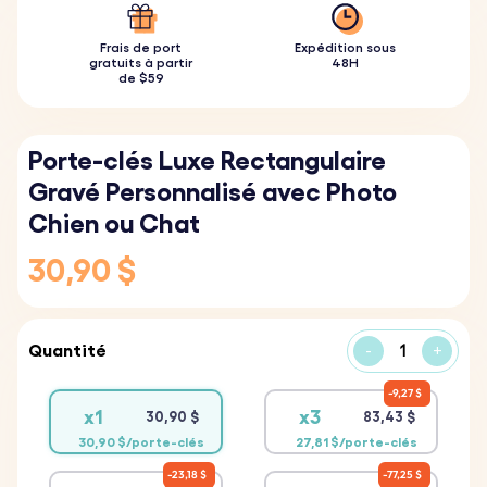
Frais de port
Expédition sous
gratuits à partir
48H
de $59
Porte-clés Luxe Rectangulaire
Gravé Personnalisé avec Photo
Chien ou Chat
30,90 $
Quantité
-
+
9,27 $
x1
x3
30,90 $
83,43 $
30,90 $/porte-clés
27,81 $/porte-clés
23,18 $
77,25 $