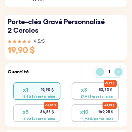
Porte-clés Gravé Personnalisé
2 Cercles
4.5/5
19,90 $
Quantité
-
+
5,97 $
x1
x3
19,90 $
53,73 $
19,90 $/porte-clés
17,91 $/porte-clés
14,93 $
49,75 $
x5
x10
84,58 $
149,25 $
16,92 $/porte-clés
14,93 $/porte-clés