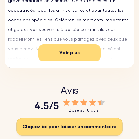
gravé personnalisé 2 cercles
. Ce porte-clés est un
cadeau idéal pour les anniversaires et pour toutes les
occasions spéciales. Célébrez les moments importants
et gardez vos souvenirs à portée de main, ils vous
rappelleront les liens que vous partagez avec ceux que
vous aimez. Notre porte-clés gravé personnalisé est
Voir plus
parfait pour tous ceux qui recherchent un cadeau
personnalisé qui sort de l'ordinaire. Personnalisez le
vôtre dès aujourd'hui et gardez le souvenir de vos plus
beaux moments toujours avec vous.
Avis
4.5/5
Caractéristiques principales :
Basé sur 8 avis
♥ Texte et police personnalisés :
Personnalisez votre
porte-clés avec votre propre texte gravé et choisissez
Cliquez ici pour laisser un commentaire
parmi une sélection de polices de caractères.