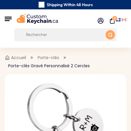
Shipping Within 48 Hours
Carefully Handmade Keyrings
0
Customer reviews:
4.5/5
Free Shipping from 59 $
Accueil
Porte-clés
Porte-clés Gravé Personnalisé 2 Cercles