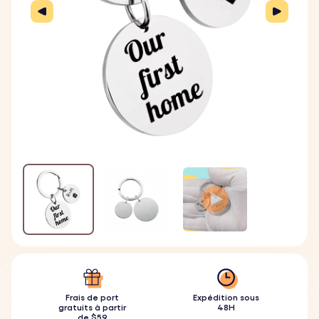
Frais de port
Expédition sous
gratuits à partir
48H
de $59