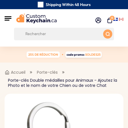
Shipping Within 48 Hours
Carefully Handmade Keyrings
0
Customer reviews:
0/5
Free Shipping from 59 $
25% DE RÉDUCTION
code promo:
SOLDES25
Accueil
Porte-clés
Porte-clés Double médailles pour Animaux - Ajoutez la
Photo et le nom de votre Chien ou de votre Chat