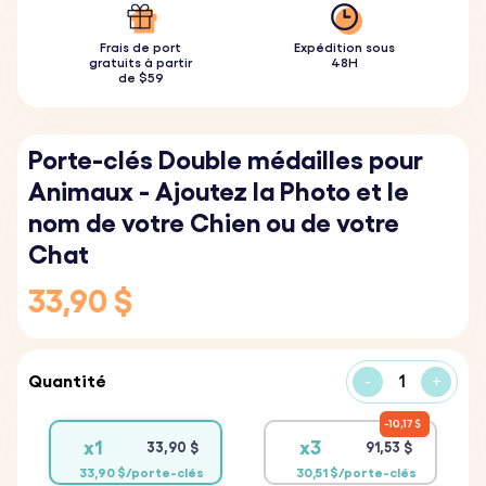
Frais de port
Expédition sous
gratuits à partir
48H
de $59
Porte-clés Double médailles pour
Animaux - Ajoutez la Photo et le
nom de votre Chien ou de votre
Chat
33,90 $
Quantité
-
+
10,17 $
x1
x3
33,90 $
91,53 $
33,90 $/porte-clés
30,51 $/porte-clés