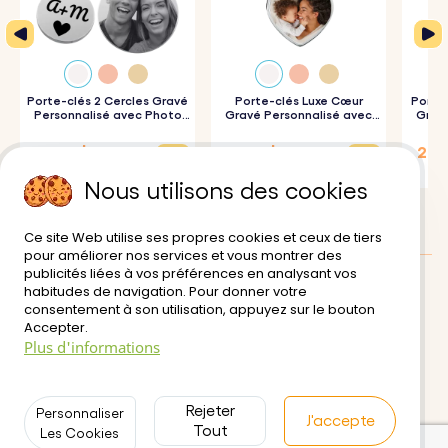
avec notre porte-clés calendrier personnalisé.
2. Tapez votre texte :
Ajoutez un court message, un nom
ou une autre date à graver.
3. Assemblage et préparation du cadeau :
Porte-clés 2 Cercles Gravé
Porte-clés Luxe Cœur
Le porte-clés
Porte
Personnalisé avec Photo
Gravé Personnalisé avec
Gravé
Gravée
Photo
calendrier est ensuite assemblé et prêt à être offert, le
28,13 $
27,81 $
27,8
souvenir parfait pour un proche.
37,50 $
30,90 $
30,90
Nous utilisons des cookies
Spécifications :
Ce site Web utilise ses propres cookies et ceux de tiers
pour améliorer nos services et vous montrer des
Dimensions du carré :
25 mm x 25 mm
publicités liées à vos préférences en analysant vos
Dimensions du petit cercle :
18 mm x 18 mm
habitudes de navigation. Pour donner votre
Avis des clients:
0/5
consentement à son utilisation, appuyez sur le bouton
Dimensions de l'anneau :
25 mm x 25 mm
Accepter.
Livraison
Conditions d'utilisation
Plus d'informations
Matériau :
Acier inoxydable poli
Paiement sécurisé
Retour et Remboursement
Couleur :
argent, or rose, or.
Politique de Confidentialité
Contactez-nous
Rejeter
Personnaliser
J'accepte
Tout
Les Cookies