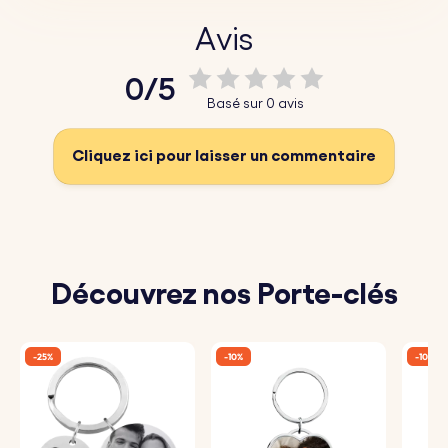
♥ Calendrier personnalisé :
Personnalisez votre porte-
Avis
clés avec un calendrier gravé avec soin pour marquer
0/5
une date importante. Idéal pour les anniversaires, ou
Basé sur 0 avis
pour créer un porte-clés personnalisé.
♥ Message gravé :
Ajoutez un court message, un nom ou
Cliquez ici pour laisser un commentaire
une autre date pour apporter une touche personnelle.
♥ Conçu pour durer :
Fabriqué en acier inoxydable poli,
notre porte-clés est conçu pour résister à une utilisation
quotidienne, votre cadeau personnalisé durera toute une
Découvrez nos Porte-clés
vie.
-25%
-10%
-10%
Mode d’emploi :
1. Sélectionnez la date de votre choix :
Choisissez la
date importante que vous souhaitez mettre en lumière