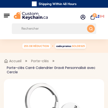
Shipping Within 48 Hours
Carefully Handmade Keyrings
0
Customer reviews:
0/5
Free Shipping from 59 $
25% DE RÉDUCTION
code promo:
SOLDES25
Accueil
Porte-clés
Porte-clés Carré Calendrier Gravé Personnalisé avec
Cercle