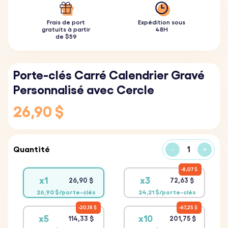
Frais de port
Expédition sous
gratuits à partir
48H
de $59
Porte-clés Carré Calendrier Gravé
Personnalisé avec Cercle
26,90 $
Quantité
-
+
8,07 $
x1
x3
26,90 $
72,63 $
26,90 $/porte-clés
24,21 $/porte-clés
20,18 $
67,25 $
x5
x10
114,33 $
201,75 $