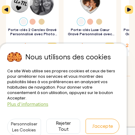
Porte-clés 2 Cercles Gravé
Porte-clés Luxe Cœur
Porte-
Personnalisé avec Photo
Gravé Personnalisé avec
Gravé
Gravée
Photo
28,13 $
27,81 $
25,1
37,50 $
30,90 $
27,90
Nous utilisons des cookies
Ce site Web utilise ses propres cookies et ceux de tiers
pour améliorer nos services et vous montrer des
publicités liées à vos préférences en analysant vos
habitudes de navigation. Pour donner votre
Avis des clients:
4.5/5
consentement à son utilisation, appuyez sur le bouton
Accepter.
Livraison
Conditions d'utilisation
Plus d'informations
Paiement sécurisé
Retour et Remboursement
Politique de Confidentialité
Contactez-nous
Rejeter
Personnaliser
J'accepte
Tout
Les Cookies