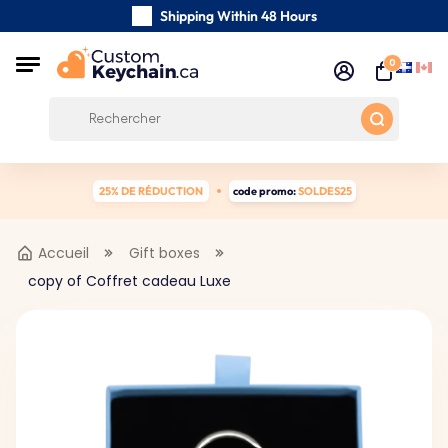
Shipping Within 48 Hours
Carefully Handmade Keyrings
0
Customer reviews:
4.5/5
Free Shipping from 59 $
25% DE RÉDUCTION
code promo:
SOLDES25
Accueil
Gift boxes
copy of Coffret cadeau Luxe