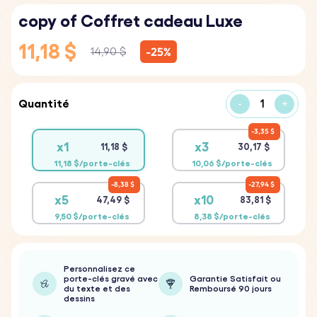
copy of Coffret cadeau Luxe
11,18 $
-25%
14,90 $
Quantité
-
+
3,35 $
x1
x3
11,18 $
30,17 $
11,18 $/porte-clés
10,06 $/porte-clés
8,38 $
27,94 $
x5
x10
47,49 $
83,81 $
9,50 $/porte-clés
8,38 $/porte-clés
Personnalisez ce
porte-clés gravé avec
Garantie Satisfait ou
du texte et des
Remboursé 90 jours
dessins