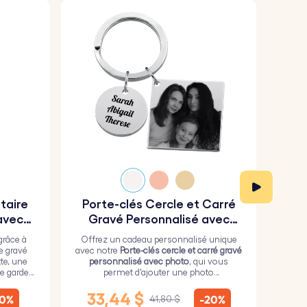
itaire
Porte-clés Cercle et Carré
Por
avec
Gravé Personnalisé avec
Photo
grâce à
Offrez un cadeau personnalisé unique
Fai
re gravé
avec notre
Porte-clés cercle et carré gravé
n
te, une
personnalisé avec photo
, qui vous
p
e garder
permet d'ajouter une photo
 vous.
personnalisée sur le carré et un texte de
pers
votre choix sur le cercle.
des d
33,44 $
2
10%
-20%
41,80 $
peti