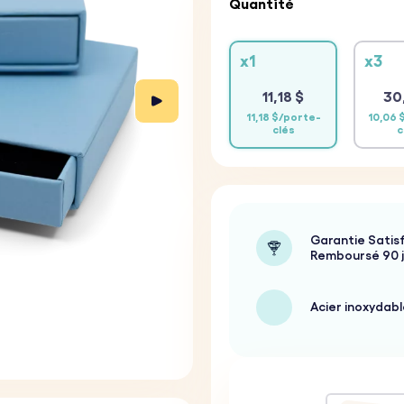
Quantité
x1
x3
11,18 $
30
11,18 $/porte-
10,06 
clés
c
Garantie Satisf
Remboursé 90 
Acier inoxydabl