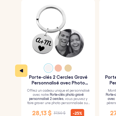
Porte-clés 2 Cercles Gravé
Port
Personnalisé avec Photo
Pe
Gravée
Offrez un cadeau unique et personnalisé
Montr
avec notre
Porte-clés photo gravé
Porte-
personnalisé 2 cercles
, vous pouvez y
avec
faire graver une photo personnalisée sur
péren
le plus grand cercle et un texte sur le plus
une c
petit.
28,13 $
27
-25%
37,50 $