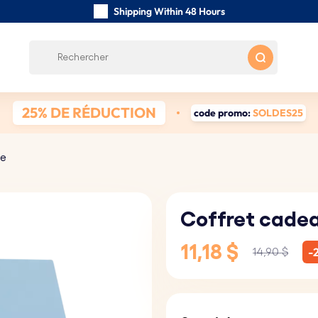
Shipping Within 48 Hours
Carefully Handmade Keyrings
Customer reviews:
0/5
Free Shipping from 59 $
25% DE RÉDUCTION
code promo:
SOLDES25
xe
Coffret cade
11,18 $
-
14,90 $