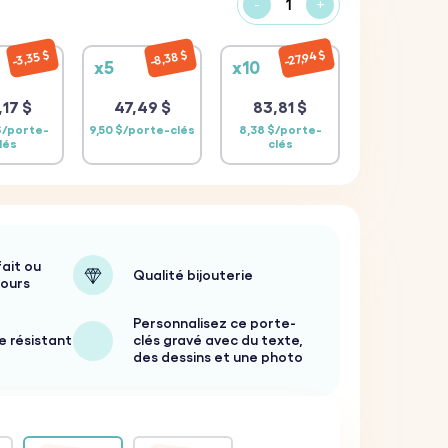
-
+
27,94 $
3,35 $
8,38 $
x5
x10
,17 $
47,49 $
83,81 $
$/porte-
9,50 $/porte-clés
8,38 $/porte-
lés
clés
ait ou
Qualité bijouterie
jours
Personnalisez ce porte-
e résistant
clés gravé avec du texte,
des dessins et une photo