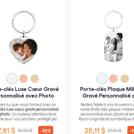
e-clés Luxe Cœur Gravé
Porte-clés Plaque Mil
rsonnalisé avec Photo
Gravé Personnalisé 
Photo et Texte
ez-lui que vous l’aimez avec ce
Restez fidèle à vos souvenirs 
clés luxe cœur gravé personnalisé
notre Porte-clés plaque militai
 photo
. Un cadeau attentionné et
personnalisé avec photo et tex
ne pour vos proches, protégé par
façon originale et symbolique d
ouche de verre époxy résistant.
vos proches toujours près de
,81 $
25,11 $
-10%
-
30,90 $
27,90 $