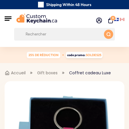
Shipping Within 48 Hours
Carefully Handmade Keyrings
0
Customer reviews:
0/5
Free Shipping from 59 $
25% DE RÉDUCTION
code promo:
SOLDES25
Accueil
Gift boxes
Coffret cadeau Luxe