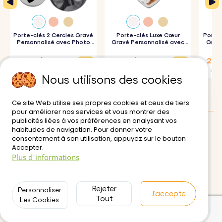
Porte-clés 2 Cercles Gravé
Porte-clés Luxe Cœur
Porte-
Personnalisé avec Photo
Gravé Personnalisé avec
Gravé
Gravée
Photo
28,13 $
27,81 $
25,1
37,50 $
30,90 $
27,90
Nous utilisons des cookies
Ce site Web utilise ses propres cookies et ceux de tiers
pour améliorer nos services et vous montrer des
publicités liées à vos préférences en analysant vos
habitudes de navigation. Pour donner votre
Avis des clients:
0/5
consentement à son utilisation, appuyez sur le bouton
Accepter.
Livraison
Conditions d'utilisation
Plus d'informations
Paiement sécurisé
Retour et Remboursement
Politique de Confidentialité
Contactez-nous
Rejeter
Personnaliser
J'accepte
Tout
Les Cookies