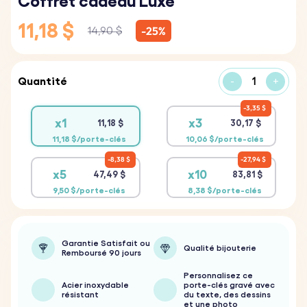
Coffret cadeau Luxe
11,18 $
-25%
14,90 $
Quantité
-
+
3,35 $
x1
x3
11,18 $
30,17 $
11,18 $/porte-clés
10,06 $/porte-clés
8,38 $
27,94 $
x5
x10
47,49 $
83,81 $
9,50 $/porte-clés
8,38 $/porte-clés
Garantie Satisfait ou
Qualité bijouterie
Remboursé 90 jours
Personnalisez ce
Acier inoxydable
porte-clés gravé avec
résistant
du texte, des dessins
et une photo