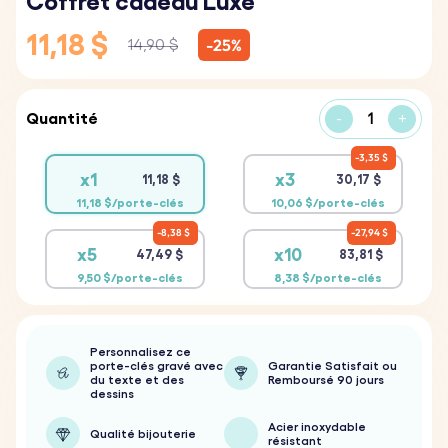
Coffret cadeau Luxe
11,18 $
-25%
14,90 $
Quantité
-
+
3,35 $
x1
x3
11,18 $
30,17 $
11,18 $/porte-clés
10,06 $/porte-clés
8,38 $
27,94 $
x5
x10
47,49 $
83,81 $
9,50 $/porte-clés
8,38 $/porte-clés
Personnalisez ce
porte-clés gravé avec
Garantie Satisfait ou
du texte et des
Remboursé 90 jours
dessins
Acier inoxydable
Qualité bijouterie
résistant