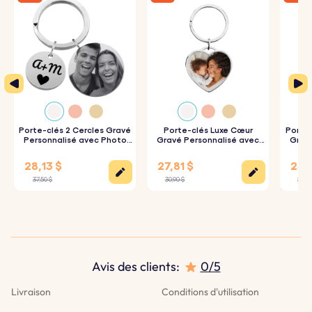
Porte-clés 2 Cercles Gravé
Porte-clés Luxe Cœur
Porte-
Personnalisé avec Photo
Gravé Personnalisé avec
Gravé
Gravée
Photo
28,13 $
27,81 $
25,1
37,50 $
30,90 $
27,90
Nous utilisons des cookies
Ce site Web utilise ses propres cookies et ceux de tiers
pour améliorer nos services et vous montrer des
publicités liées à vos préférences en analysant vos
habitudes de navigation. Pour donner votre
Avis des clients:
0/5
consentement à son utilisation, appuyez sur le bouton
Accepter.
Livraison
Conditions d'utilisation
Plus d'informations