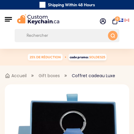
Shipping Within 48 Hours
Carefully Handmade Keyrings
0
Customer reviews:
0/5
Free Shipping from 59 $
25% DE RÉDUCTION
code promo:
SOLDES25
Accueil
Gift boxes
Coffret cadeau Luxe