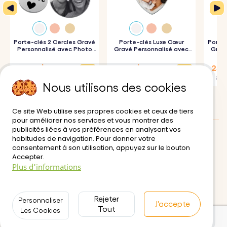
porte-clés personnalisé sera un cadeau amusant à offrir
à tous ceux que vous aimez pour ajouter une touche de
personnalisation à leur trousseau de clés.
Porte-clés 2 Cercles Gravé
Porte-clés Luxe Cœur
Porte-
Personnalisé avec Photo
Gravé Personnalisé avec
Gravé
Gravée
Photo
28,13 $
27,81 $
25,1
Mode d’emploi :
37,50 $
30,90 $
27,90
Nous utilisons des cookies
1. Téléchargez votre photo :
Commencez par choisir et
télécharger une photo de vous, d'un être cher ou d'un
Ce site Web utilise ses propres cookies et ceux de tiers
pour améliorer nos services et vous montrer des
moment précieux.
publicités liées à vos préférences en analysant vos
2. Conversion automatique :
Notre système convertit
habitudes de navigation. Pour donner votre
Avis des clients:
0/5
consentement à son utilisation, appuyez sur le bouton
votre photo en un magnifique dessin original.
Accepter.
Livraison
Conditions d'utilisation
Plus d'informations
3. Gravure au laser précise :
Le dessin obtenu à partir de
Paiement sécurisé
Retour et Remboursement
votre photo est gravé précisément sur le porte-clés rond
Politique de Confidentialité
Contactez-nous
Rejeter
afin d'en apprécier les moindres détails.
Personnaliser
J'accepte
Tout
Les Cookies
4. Finition de haute qualité :
Fabriqué en acier