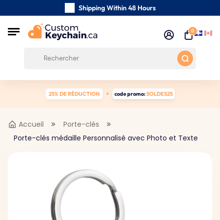
Shipping Within 48 Hours
Carefully Handmade Keyrings
0
Customer reviews:
0/5
Free Shipping from 59 $
25% DE RÉDUCTION
code promo:
SOLDES25
Accueil
Porte-clés
Porte-clés médaille Personnalisé avec Photo et Texte