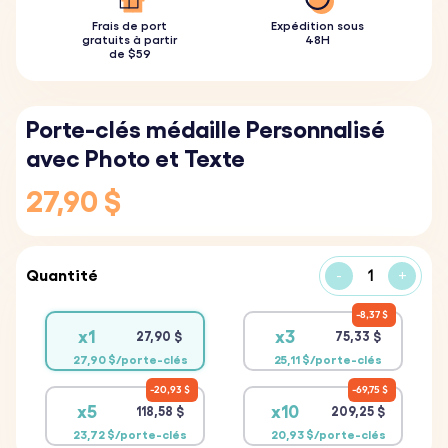
Frais de port
Expédition sous
gratuits à partir
48H
de $59
Porte-clés médaille Personnalisé
avec Photo et Texte
27,90 $
Quantité
-
+
8,37 $
x1
x3
27,90 $
75,33 $
27,90 $/porte-clés
25,11 $/porte-clés
20,93 $
69,75 $
x5
x10
118,58 $
209,25 $
23,72 $/porte-clés
20,93 $/porte-clés